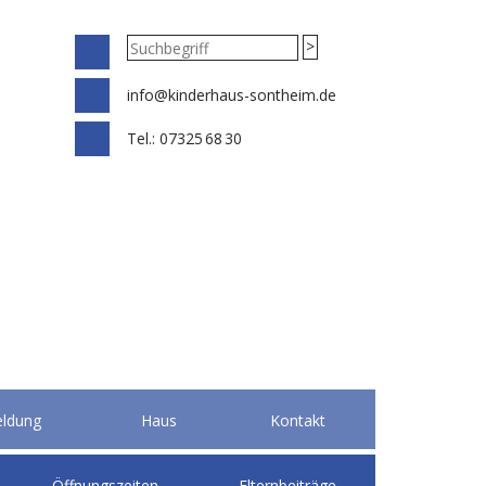
info@kinderhaus-sontheim.de
Tel.:
07325 68 30
ldung
Haus
Kontakt
Öffnungszeiten
Elternbeiträge