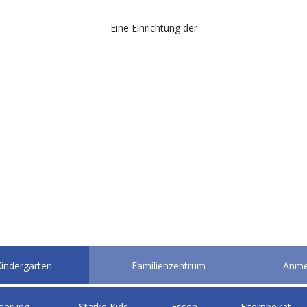
Eine Einrichtung der
indergarten
Familienzentrum
Anme
derung
Starke Kids
Essen
Elternbeirat